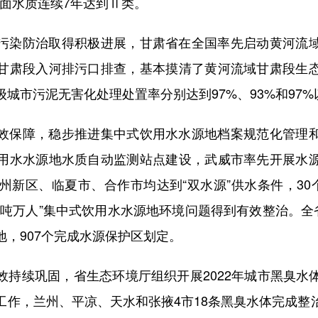
境断面水质连续7年达到Ⅱ类。
染防治取得积极进展，甘肃省在全国率先启动黄河流域
甘肃段入河排污口排查，基本摸清了黄河流域甘肃段生
城市污泥无害化处理处置率分别达到97%、93%和97%
保障，稳步推进集中式饮用水水源地档案规范化管理和
用水水源地水质自动监测站点建设，武威市率先开展水
州新区、临夏市、合作市均达到“双水源”供水条件，30
千吨万人”集中式饮用水水源地环境问题得到有效整治。全省
，907个完成水源保护区划定。
续巩固，省生态环境厅组织开展2022年城市黑臭水
工作，兰州、平凉、天水和张掖4市18条黑臭水体完成整