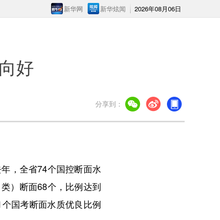
新华网
新华炫闻
2026年08月06日
向好
分享到：
年，全省74个国控断面水
Ⅱ类）断面68个，比例达到
1个国考断面水质优良比例