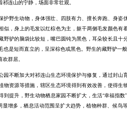
着祁连山的宁静，场面非常壮观。
护野生动物，身体强壮、四肢有力、擅长奔跑、身姿优
相似，身上的毛发以红棕色为主，躯干两侧毛发颜色有
藏野驴的脑袋比较短，嘴巴圆钝为黑色，耳朵较长且十
毛也是短而直立的，呈深棕色或黑色。野生的藏野驴一般有
喜欢群居。
园不断加大对祁连山生态环境保护与修复，通过封山育
植物资源等措施，辖区生态环境得到有效改善，使得生
得到提升，野生动物栖息家园不断扩大，生活“幸福指数”
群明显增多，栖息活动范围呈扩大趋势，植物种群、候鸟