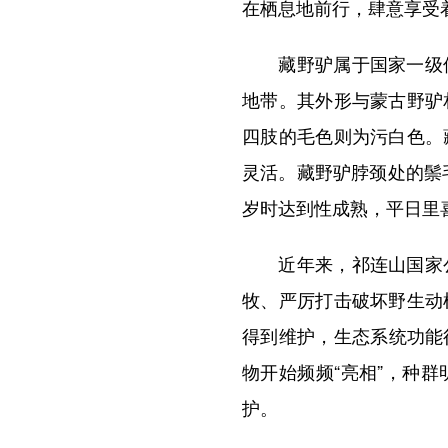
在栖息地前行，肆意享受
藏野驴属于国家一级保
地带。其外形与蒙古野驴
四肢的毛色则为污白色。
灵活。藏野驴脖颈处的鬃
岁时达到性成熟，平日里
近年来，祁连山国家公
牧、严厉打击破坏野生动
得到维护，生态系统功能
物开始频频“亮相”，种
护。