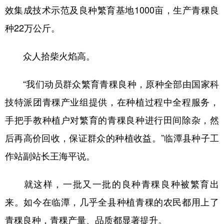
效集成技术示范及良种繁育基地1000亩，生产青稞良
种22万公斤。
众人拾柴火焰高。
“我们动员群众繁育青稞良种，原种全部由国家科
技特派团青稞产业组提供，在种植过程中全程服务，
手把手教种植户对繁育的青稞良种进行田间除杂，然
后再高价回收，保证群众的种植收益。”临潭县种子工
作站副站长王海平说。
就这样，一批又一批的良种青稞良种被繁育出
来。如今在临潭，几乎全县种植青稞的农民都用上了
青稞良种，青稞产量、品质都显著提升。