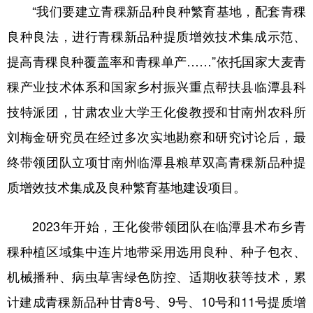
“我们要建立青稞新品种良种繁育基地，配套青稞
良种良法，进行青稞新品种提质增效技术集成示范、
提高青稞良种覆盖率和青稞单产……”依托国家大麦青
稞产业技术体系和国家乡村振兴重点帮扶县临潭县科
技特派团，甘肃农业大学王化俊教授和甘南州农科所
刘梅金研究员在经过多次实地勘察和研究讨论后，最
终带领团队立项甘南州临潭县粮草双高青稞新品种提
质增效技术集成及良种繁育基地建设项目。
2023年开始，王化俊带领团队在临潭县术布乡青
稞种植区域集中连片地带采用选用良种、种子包衣、
机械播种、病虫草害绿色防控、适期收获等技术，累
计建成青稞新品种甘青8号、9号、10号和11号提质增