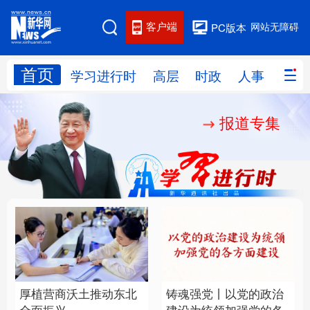
客户端
网站无障碍
PC版本
首页
网站地图
学习进行时
高层
时政
人事
国际
报道专集
学习进行时
高层
时政
人事
国际
财经
网评
港澳
台湾
思客智库
全球连线
教育
科技
科创
量子
体育
文化
书画
健康
军事
厚植营商沃土推动东北
铸魂强党丨以党的政治
访谈
视频
图片
政务