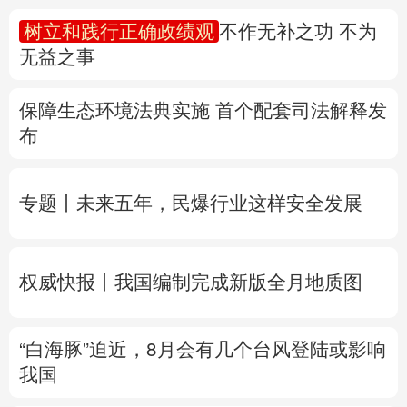
树立和践行正确政绩观
不作无补之功 不为
多语种频道
无益之事
English
Español
Français
عربى
保障生态环境法典实施 首个配套司法解释发
Русский язык
日本語
한국어
布
Deutsch
Português
专题丨
未来五年，民爆行业这样安全发展
权威快报丨我国编制完成新版全月地质图
“白海豚”迫近，8月会有几个台风登陆或影响
我国