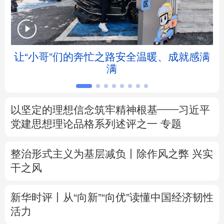
北京
天津
河北
山西
辽宁
吉林
上海
江苏
让“小哥”们的奔忙之路安全温暖、成就感满
满
浙江
安徽
福建
江西
山东
河南
湖北
湖南
以坚定的理想信念筑牢精神根基——习近平
党建思想理论品格系列述评之一
专题
广东
广西
海南
重庆
四川
贵州
云南
西藏
整治形式主义为基层减负丨除作风之弊 兴实
干之风
陕西
甘肃
青海
宁夏
新华时评丨从“向新”“向优”读懂中国经济韧性
新疆
内蒙古
黑龙江
活力