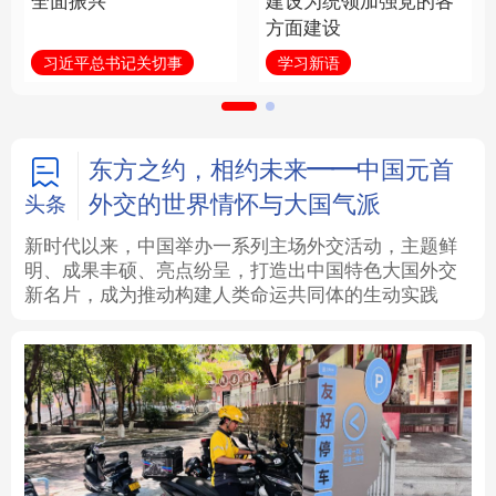
全面振兴
建设为统领加强党的各
方面建设
法律
中央文件
金融
汽车
习近平总书记关切事
学习新语
食品
人居
信息化
数字经济
学术中国
乡村振兴
银龄
溯源中国
东方之约，相约未来——中国元首
外交的世界情怀与大国气派
头条
城市
旅游
能源
会展
新时代以来，中国举办一系列主场外交活动，主题鲜
明、成果丰硕、亮点纷呈，打造出中国特色大国外交
彩票
娱乐
时尚
悦读
新名片，成为推动构建人类命运共同体的生动实践
公益
一带一路
亚太网
上市公司
文化产业
地方频道