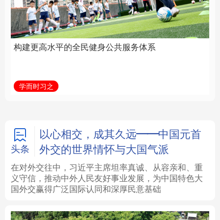
身公共服务体系
中国
法律
中央文件
金融
汽车
学而时习之
学习新语
食品
人居
信息化
数字经济
学术中国
乡村振兴
银龄
溯源中国
以心相交，成其久远——中国元首
外交的世界情怀与大国气派
头条
城市
旅游
能源
会展
在对外交往中，习近平主席坦率真诚、从容亲和、重
义守信，推动中外人民友好事业发展，为中国特色大
彩票
娱乐
时尚
悦读
国外交赢得广泛国际认同和深厚民意基础
公益
一带一路
亚太网
上市公司
文化产业
地方频道