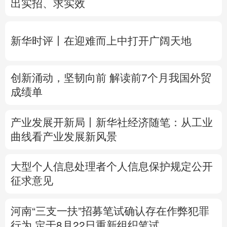
创新涌动，坚韧向前 解读前7个月我国外贸
多语种频道
成绩单
English
Español
Français
عربى
产业发展开新局丨
新华社经济随笔：从工业
Русский язык
日本語
한국어
曲线看产业发展新风景
Deutsch
Português
大型个人信息处理者个人信息保护规定公开
征求意见
河南“三支一扶”招募笔试确认存在作弊犯罪
行为
定于8月22日重新组织笔试
专题丨
台风“白海豚”预计在浙闽沿海登陆
浙
闽启动防汛防台风三级应急响应
6省市启动
洪水防御Ⅳ级响应