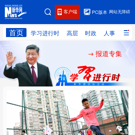
客户端
网站无障碍
PC版本
首页
网站地图
学习进行时
高层
时政
人事
国际
报道专集
学习进行时
高层
时政
人事
国际
财经
网评
港澳
台湾
思客智库
全球连线
教育
科技
科创
量子
体育
文化
书画
健康
军事
构建更高水平的全民健
乐享全民健身 共筑健康
访谈
视频
图片
政务