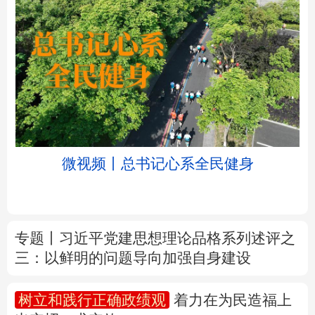
北京
天津
河北
山西
辽宁
吉林
上海
江苏
微视频丨总书记心系全民健身
浙江
安徽
福建
江西
山东
河南
湖北
湖南
专题丨
习近平党建思想理论品格系列述评之
三：以鲜明的问题导向加强自身建设
广东
广西
海南
重庆
四川
贵州
云南
西藏
树立和践行正确政绩观
着力在为民造福上
出实招、求实效
陕西
甘肃
青海
宁夏
新疆
内蒙古
黑龙江
新华时评丨在迎难而上中打开广阔天地