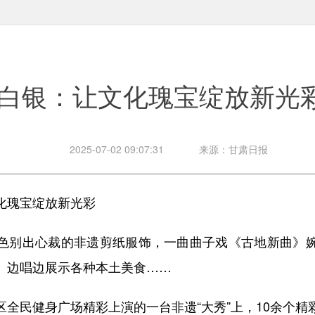
白银：让文化瑰宝绽放新光
2025-07-02 09:07:31
来源：甘肃日报
瑰宝绽放新光彩
别出心裁的非遗剪纸服饰，一曲曲子戏《古地新曲》婉
》边唱边展示各种本土美食……
民健身广场精彩上演的一台非遗“大秀”上，10余个精