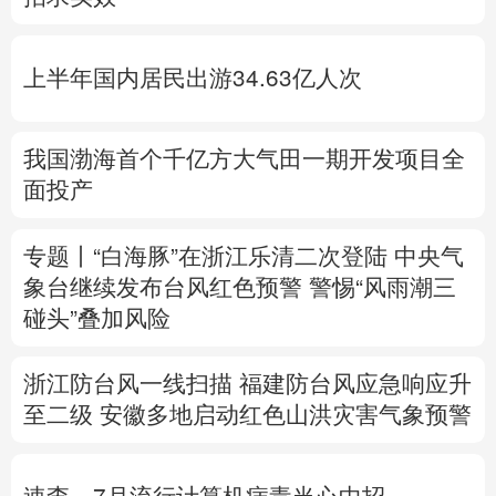
多语种频道
上半年国内居民出游34.63亿人次
English
Español
Français
عربى
Русский язык
日本語
한국어
我国渤海首个千亿方大气田一期开发项目全
面投产
Deutsch
Português
专题丨
“白海豚”在浙江乐清二次登陆
中央气
象台继续发布台风红色预警
警惕“风雨潮三
碰头”叠加风险
浙江防台风一线扫描
福建防台风应急响应升
至二级
安徽多地启动红色山洪灾害气象预警