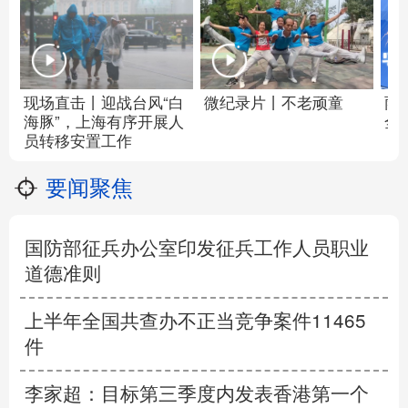
现场直击丨迎战台风“白
微纪录片丨不老顽童
雨
海豚”，上海有序开展人
全
员转移安置工作
要闻聚焦
国防部征兵办公室印发征兵工作人员职业
道德准则
上半年全国共查办不正当竞争案件11465
件
李家超：目标第三季度内发表香港第一个