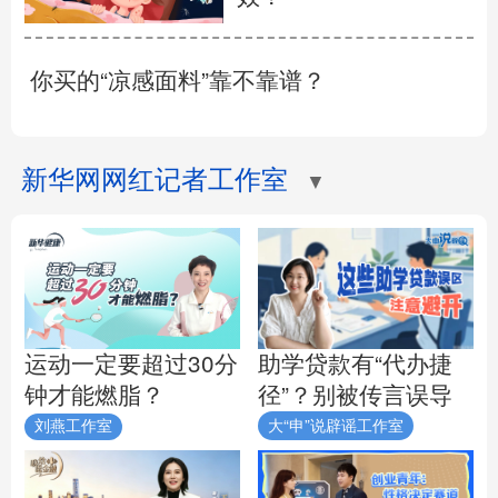
你买的“凉感面料”靠不靠谱？
新华网网红记者工作室
▼
助学贷款有“代办捷
运动一定要超过30分
径”？别被传言误导
钟才能燃脂？
刘燕工作室
大“申”说辟谣工作室