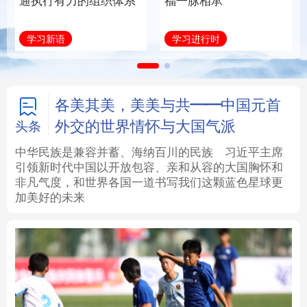
通执行有力的组织体系
福一脉相承
法律
中央文件
金融
汽车
学习新语
学习进行时
食品
人居
信息化
数字经济
学术中国
乡村振兴
银龄
溯源中国
各美其美，美美与共——中国元首
外交的世界情怀与大国气派
头条
城市
旅游
能源
会展
中华民族是兼容并蓄、海纳百川的民族
习近平主席
引领新时代中国以开放包容、亲和从容的大国胸怀和
彩票
娱乐
时尚
悦读
非凡气度，和世界各国一道书写我们这颗蓝色星球更
加美好的未来
公益
一带一路
亚太网
上市公司
文化产业
地方频道