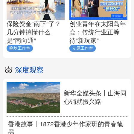
保险资金“南下”了？
创业青年在太阳岛年
几分钟搞懂什么
会：传统行业正等
是“南向通”
待“新玩家”
晓焓工作室
立原工作室
深度观察
新华全媒头条丨
山海同
心铺就振兴路
香港故事丨
1872香港少年作家班的青春笔
墨