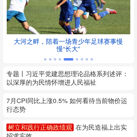
北京
天津
河北
山西
辽宁
吉林
上海
江苏
赋
大河之畔，陪着一场青少年足球赛事慢
浙江
安徽
福建
江西
慢“长大”
山东
河南
湖北
湖南
专题丨
习近平党建思想理论品格系列述评：
广东
广西
海南
重庆
以深厚的为民情怀增进人民福祉
四川
贵州
云南
西藏
7月CPI同比上涨0.5%
如何看待当前物价运
陕西
甘肃
青海
宁夏
行态势
新疆
内蒙古
黑龙江
树立和践行正确政绩观
在为民造福上出实
招求实效