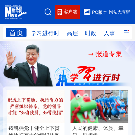
客户端
网站无障碍
PC版本
首页
网站地图
学习进行时
高层
时政
人事
国际
报道专集
学习进行时
高层
时政
人事
国际
财经
网评
港澳
台湾
思客智库
全球连线
教育
科技
科创
量子
体育
文化
书画
健康
军事
铸魂强党丨健全上下贯
人民的健康、体质、幸
访谈
视频
图片
政务