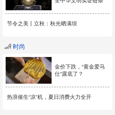
全中华文明实证链条
节令之美丨立秋：秋光晒满坝
时尚
金价下跌，“黄金爱马
仕”露底了？
热浪催生“凉”机，夏日消费火力全开