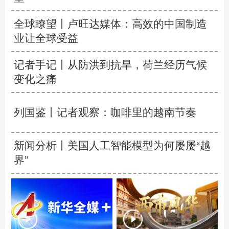
全球瞭望丨卢旺达媒体：高效的中国制造
业让全球受益
记者手记丨从防洪到抗旱，荷兰经历气候
变化之痛
列国鉴丨记者观察：咖啡里的越南节奏
新闻分析丨美国人工智能模型为何屡屡“越
界”