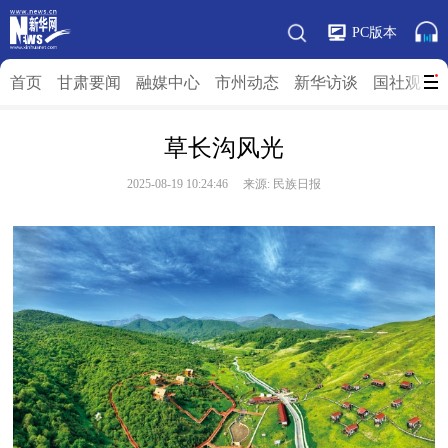
PC版本
首页
甘肃要闻
融媒中心
市州动态
新华访谈
国社观”陇
草长沟风光
2025-08-19 10:24:46 来源: 民族日报