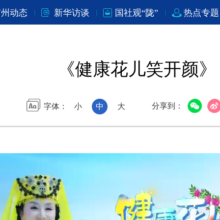
市州动态
新华访谈
国社观“陇”
热点专题
《健康花儿笑开颜》
分享到：
字体：
小
中
大