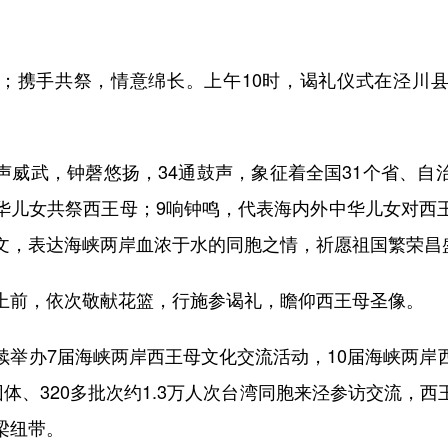
携手共祭，情意绵长。上午10时，谒礼仪式在泾川县
武，钟磬悠扬，34通鼓声，象征着全国31个省、自
华儿女共祭西王母；9响钟鸣，代表海内外中华儿女对西
文，表达海峡两岸血浓于水的同胞之情，祈愿祖国繁荣昌
前，依次敬献花篮，行施参谒礼，瞻仰西王母圣像。
办7届海峡两岸西王母文化交流活动，10届海峡两岸
团体、320多批次约1.3万人次台湾同胞来泾参访交流，
梁纽带。