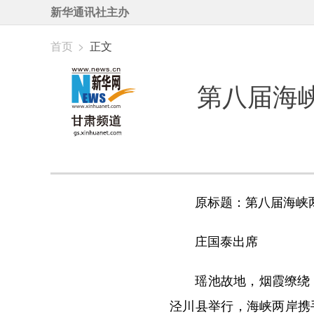
新华通讯社主办
首页
>
正文
第八届海
原标题：第八届海峡两
庄国泰出席
瑶池故地，烟霞缭绕；赤
泾川县举行，海峡两岸携