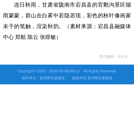
连日秋雨，甘肃省陇南市宕昌县的官鹅沟景区烟
雨蒙蒙，群山在白雾中若隐若现，彩色的秋叶像画家
未干的笔触，渲染秋韵。（素材来源：宕昌县融媒体
中心 郑航 陈云 张煜敏）
责任编辑：王生元
Copyright © 2000 -
2026 GS.NEWS.cn All Rights Reserved.
制作单位：新华网甘肃频道 版权所有 新华网甘肃频道