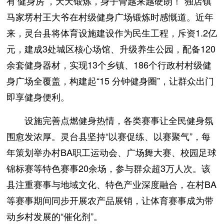
有‘健身房’，天天锻炼，身子骨越来越硬朗！”独店镇
马家塄村王大爷在村级健身广场锻炼时感慨道。近年
来，灵台县将体育设施建设作为民生工程，斥资1.2亿
元，建成3处城区核心场馆、升级养生公园，配备120
余套健身器材，实现13个乡镇、186个行政村村级健
身广场全覆盖，构建起“15 分钟健身圈”，让群众出门
即享健身便利。
设施完善点燃健身热情，各类赛事让全民健身氛
围愈发浓厚。灵台县坚持“以赛促练、以赛聚气”，每
年策划举办村BA职工运动会、广场舞大赛、校园足球
锦标赛等特色赛事20余场，参与群众超3万人次。该
县注重赛事与地域文化、特色产业深度融合，在村BA
等赛事期间同步开展农产品展销，让体育赛事成为带
动乡村发展的“催化剂”。