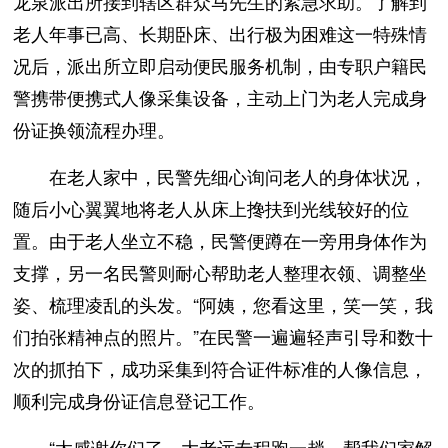
龙泉派出所接到辖区群众马先生的紧急求助。了解到
老人年事已高、长期卧床、出行极为困难这一特殊情
况后，派出所立即启动便民服务机制，由专职户籍民
警携带便携式人像采集设备，主动上门为老人完成身
份证换领流程办理。
在老人家中，民警先细心询问老人的身体状况，
随后小心翼翼地将老人从床上搀扶到光线较好的位
置。由于老人坐立不稳，民警便蹲在一旁用身体作为
支撑，另一名民警则耐心帮助老人整理衣领、调整坐
姿、梳理凌乱的头发。“阿姨，您看这里，笑一笑，我
们拍张精神点的照片。”在民警一遍遍轻声引导和数十
次的抓拍下，成功采集到符合证件标准的人像信息，
顺利完成身份证信息登记工作。
“太感谢你们了，大老远专程跑一趟，帮我们家解