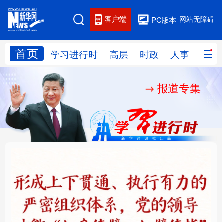
客户端
网站无障碍
PC版本
首页
网站地图
学习进行时
高层
时政
人事
国际
报道专集
学习进行时
高层
时政
人事
国际
财经
网评
港澳
台湾
思客智库
全球连线
教育
科技
科创
量子
体育
文化
书画
健康
军事
铸魂强党丨健全上下贯
人民的健康、体质、幸
访谈
视频
图片
政务