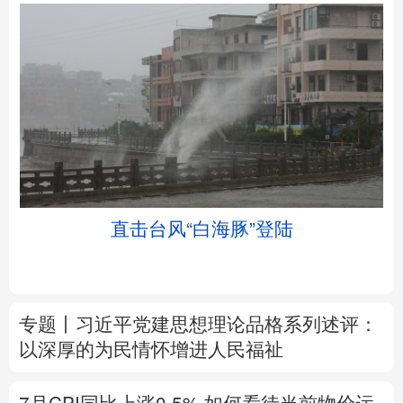
北京
天津
河北
山西
辽宁
吉林
上海
江苏
土
直击台风“白海豚”登陆
浙江
安徽
福建
江西
山东
河南
湖北
湖南
专题丨
习近平党建思想理论品格系列述评：
广东
广西
海南
重庆
以深厚的为民情怀增进人民福祉
四川
贵州
云南
西藏
7月CPI同比上涨0.5%
如何看待当前物价运
陕西
甘肃
青海
宁夏
行态势
新疆
内蒙古
黑龙江
树立和践行正确政绩观
在为民造福上出实
招求实效