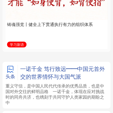
通执行有力的组织体系
福一脉相承
法律
中央文件
金融
汽车
学习新语
学习进行时
食品
人居
信息化
数字经济
学术中国
乡村振兴
银龄
溯源中国
一诺千金 笃行致远——中国元首外
交的世界情怀与大国气派
头条
城市
旅游
能源
会展
重义守信，是中国人民代代传承的优秀品质，也是中
国对外交往的鲜明品格
一诺千金，体现在应对挑战
彩票
娱乐
时尚
悦读
时的同舟共济，也镌刻于共同守护人类家园的期盼之
中
公益
一带一路
亚太网
上市公司
文化产业
地方频道