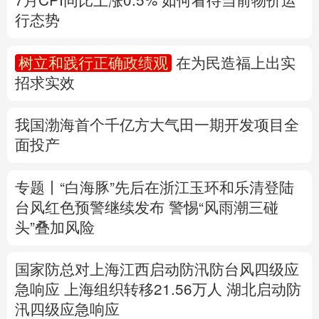
多语种频道
我国渤海首个千亿方大气田一期开发项目全
面投产
English
Español
Français
عربى
Русский язык
日本語
한국어
专题丨
“白海豚”先后在浙江玉环和乐清登陆
台风红色预警继续发布
警惕“风雨潮三碰
Deutsch
Português
头”叠加风险
国家防总对上海江西启动防汛防台风四级应
急响应
上海组织转移21.56万人
湖北启动防
汛四级应急响应
速查，7月流行计算机病毒当心中招