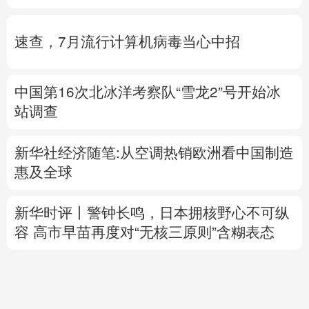
中国第16次北冰洋考察队“雪龙2”号开始冰
站调查
新华社经济随笔:从空调热销欧洲看中国制造
惠及全球
新华时评丨警钟长鸣，日本拥核野心不可纵
容
高市早苗
再度对“无核三原则”含糊表态
专题丨
伊媒说议会国家安全委员会批准霍尔
木兹海峡安全纲要
“绕不开”的霍尔木兹海峡
以色列总理拒绝“和平委员会”提出的加沙和
平计划