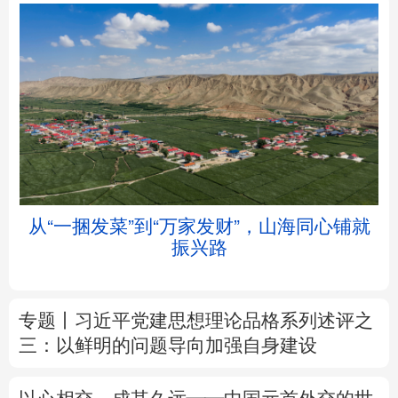
北京
天津
河北
山西
辽宁
吉林
上海
江苏
从“一捆发菜”到“万家发财”，山海同心铺就
浙江
安徽
福建
江西
振兴路
山东
河南
湖北
湖南
专题丨
习近平党建思想理论品格系列述评之
广东
广西
海南
重庆
三：以鲜明的问题导向加强自身建设
四川
贵州
云南
西藏
以心相交，成其久远——中国元首外交的世
陕西
甘肃
青海
宁夏
界情怀与大国气派
新疆
内蒙古
黑龙江
树立和践行正确政绩观
在为民造福上出实
招求实效