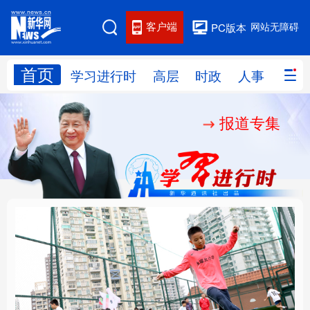
客户端
网站无障碍
PC版本
首页
网站地图
学习进行时
高层
时政
人事
国际
报道专集
学习进行时
高层
时政
人事
国际
财经
网评
港澳
台湾
思客智库
全球连线
教育
科技
科创
量子
体育
文化
书画
健康
军事
构建更高水平的全民健
铸魂强党丨坚持以党性
访谈
视频
图片
政务