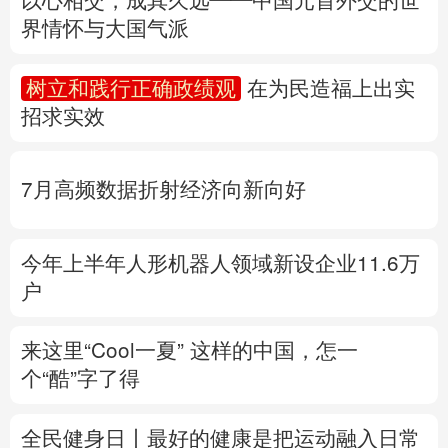
多语种频道
7月高频数据折射经济向新向好
English
Español
Français
عربى
Русский язык
日本語
한국어
今年上半年人形机器人领域新设企业11.6万
户
Deutsch
Português
来这里“Cool一夏”
这样的中国，怎一
个“酷”字了得
全民健身日丨
最好的健康是把运动融入日常
家门口的运动场地，你都了解吗？
专题丨
“白海豚”与“巴威”相比如何？
国家防
总、应急管理部启动响应
水利部部署防御工