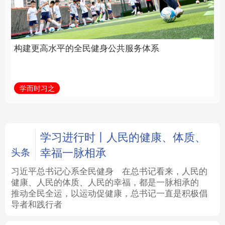
身公共服务体系
立身做事
法律
中央文件
金融
汽车
学而时习之
学习新语
食品
人居
信息化
数字经济
学术中国
乡村振兴
银龄
溯源中国
学习进行时丨人民的健康、体质、
幸福一脉相承
头条
城市
旅游
能源
会展
习近平总书记心系全民健身
在总书记看来，人民的
健康、人民的体质、人民的幸福，都是一脉相承的
彩票
娱乐
时尚
悦读
推动全民全运，以运动促健康，总书记一直是积极倡
导者和践行者
公益
一带一路
亚太网
上市公司
文化产业
地方频道