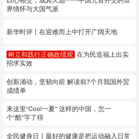
多语种频道
树立和践行正确政绩观
在为民造福上出实
招求实效
English
Español
Français
عربى
Русский язык
日本語
한국어
创新涌动，坚韧向前 解读前7个月我国外贸
成绩单
Deutsch
Português
来这里“Cool一夏”
这样的中国，怎一
个“酷”字了得
全民健身日丨
最好的健康是把运动融入日常
家门口的运动场地，你都了解吗？
专题丨
台风“白海豚”逼近 重大气象灾害应急
响应升级