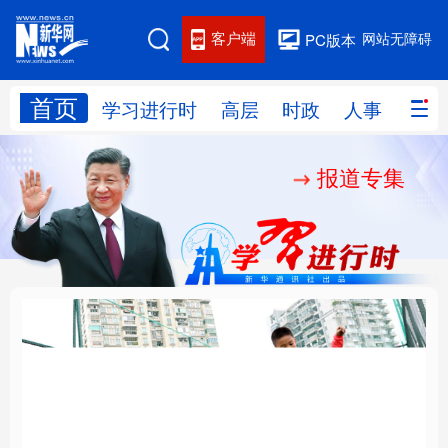
客户端
网站无障碍
PC版本
首页
网站地图
学习进行时
高层
时政
人事
国际
报道专集
学习进行时
高层
时政
人事
国际
财经
网评
港澳
台湾
思客智库
全球连线
教育
科技
科创
量子
体育
文化
书画
健康
军事
构建更高水平的全民健
铸魂强党丨坚持以党性
访谈
视频
图片
政务