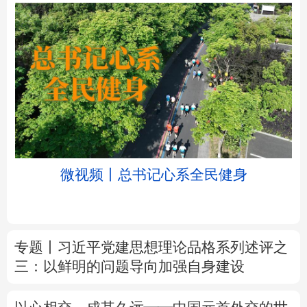
北京
天津
河北
山西
辽宁
吉林
上海
江苏
微视频丨总书记心系全民健身
浙江
安徽
福建
江西
山东
河南
湖北
湖南
专题丨
习近平党建思想理论品格系列述评之
广东
广西
海南
重庆
三：以鲜明的问题导向加强自身建设
四川
贵州
云南
西藏
以心相交，成其久远——中国元首外交的世
陕西
甘肃
青海
宁夏
界情怀与大国气派
新疆
内蒙古
黑龙江
新华时评丨在迎难而上中打开广阔天地