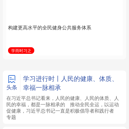
身公共服务体系
立身做事
法律
中央文件
金融
汽车
学而时习之
学习新语
食品
人居
信息化
数字经济
学术中国
乡村振兴
银龄
溯源中国
学习进行时丨人民的健康、体质、
幸福一脉相承
头条
城市
旅游
能源
会展
在习近平总书记看来，人民的健康、人民的体质、人
民的幸福，都是一脉相承的
推动全民全运，以运动
彩票
娱乐
时尚
悦读
促健康，习近平总书记一直是积极倡导者和践行者
专题
公益
一带一路
亚太网
上市公司
文化产业
地方频道