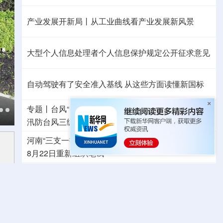
产业发展开新局丨
从工业曲线看产业发展新风景
大型个人信息处理者个人信息保护规定公开征求意见
自动驾驶有了安全准入基线 从这些方面读懂新国标
专题丨
台风“白海豚”预计在浙闽沿海登陆
浙闽启动防
汛防台风三级应急响应
6省市启动洪水防御Ⅳ级响应
河南“三支一扶”招募笔试确认存在作弊犯罪行为
定于
8月22日重新组织笔试
外交部发言人就日本主流民意鲜明反核立场答记者问
国防部就近期涉军问题发布消息并答记者问