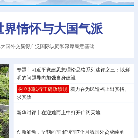
世界情怀与大国气派
色大国外交赢得广泛国际认同和深厚民意基础
专题丨
习近平党建思想理论品格系列述评之三：以鲜
明的问题导向加强自身建设
树立和践行正确政绩观
着力在为民造福上出实招、
求实效
新华时评丨在迎难而上中打开广阔天地
创新涌动，坚韧向前 解读前7个月我国外贸成绩单