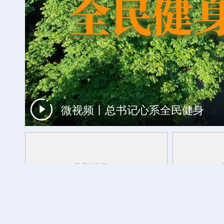
微视频丨总书记心系全民健身
时光相册丨一瓣茉莉，浸透闽都岁月