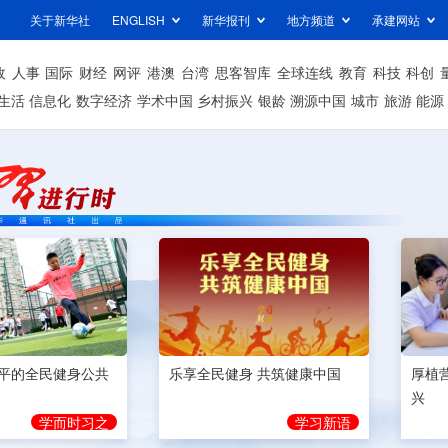
关于新华社
ENGLISH
新华报刊
地方频道
承建网站
政
人事
国际
财经
网评
港澳
台湾
思客智库
全球连线
教育
科技
科创
生活
信息化
数字经济
学术中国
乡村振兴
银龄
溯源中国
城市
旅游
能源
平的全民健身公共
乐享全民健身 共筑健康中国
厚植
兴
学而时习之
学习新语