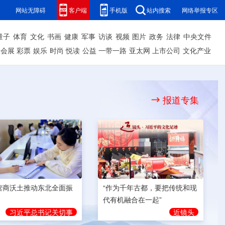
网站无障碍
客户端
手机版
站内搜索
网络举报专区
量子
体育
文化
书画
健康
军事
访谈
视频
图片
政务
法律
中央文件
会展
彩票
娱乐
时尚
悦读
公益
一带一路
亚太网
上市公司
文化产业
报道专集
营商沃土推动东北全面振
“作为千年古都，要把传统和现
代有机融合在一起”
习近平总书记关切事
近镜头