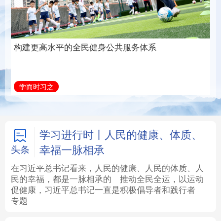
法律
中央文件
金融
汽车
食品
人居
信息化
数字经济
构建更高水平的全民健身公共服务体系
学术中国
乡村振兴
银龄
溯源中国
学而时习之
城市
旅游
能源
会展
彩票
娱乐
时尚
悦读
学习进行时丨人民的健康、体质、
幸福一脉相承
公益
一带一路
亚太网
上市公司
头条
在习近平总书记看来，人民的健康、人民的体质、人
文化产业
民的幸福，都是一脉相承的
推动全民全运，以运动
促健康，习近平总书记一直是积极倡导者和践行者
专题
地方频道