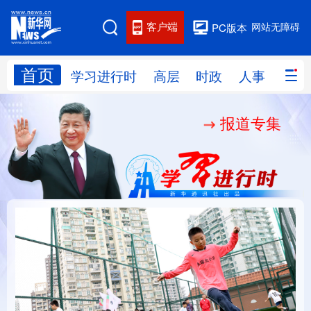
客户端
网站无障碍
PC版本
首页
网站地图
学习进行时
高层
时政
人事
国际
报道专集
学习进行时
高层
时政
人事
国际
财经
网评
港澳
台湾
思客智库
全球连线
教育
科技
科创
量子
体育
文化
书画
健康
军事
访谈
视频
图片
政务