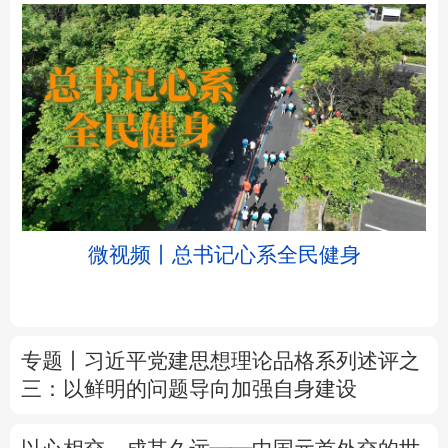
北京
天津
河北
山西
辽宁
吉林
上海
江苏
浙江
安徽
福建
江西
山东
河南
湖北
湖南
广东
广西
海南
重庆
微视频丨总书记心系全民健身
四川
贵州
云南
西藏
陕西
甘肃
青海
宁夏
专题丨
习近平党建思想理论品格系列述评之
三：以鲜明的问题导向加强自身建设
新疆
内蒙古
黑龙江