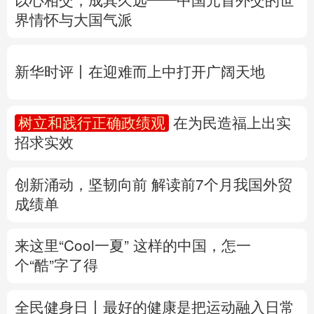
以心相交，成其久远——中国元首外交的世
界情怀与大国气派
多语种频道
English
Español
Français
عربى
新华时评丨在迎难而上中打开广阔天地
Русский язык
日本語
한국어
树立和践行正确政绩观
在为民造福上出实
Deutsch
Português
招求实效
创新涌动，坚韧向前 解读前7个月我国外贸
成绩单
来这里“Cool一夏”
这样的中国，怎一
个“酷”字了得
全民健身日丨
最好的健康是把运动融入日常