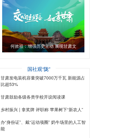
何效祖：增强历史主动 展现甘肃文
旅担当
国社观“陇”
甘肃发电装机容量突破7000万千瓦 新能源占
比超53%
甘肃鼓励各级各类学校开设阅读课
乡村振兴 | 拿奖牌 评职称 苹果树下“新农人”
办“身份证”、戴“运动项圈” 奶牛场里的人工智
能