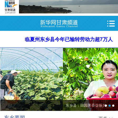
临夏州东乡县今年已输转劳动力超7万人
东乡县：田园果香促振兴
东乡要闻