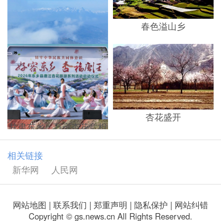
春色溢山乡
杏花盛开
甘肃东乡：万亩杏花竞相
【“飞阅”中国】甘肃东
开 乡村旅游迎客来
乡：云海映丹霞
相关链接
新华网
人民网
网站地图
|
联系我们
|
郑重声明
|
隐私保护
|
网站纠错
Copyright © gs.news.cn All Rights Reserved.