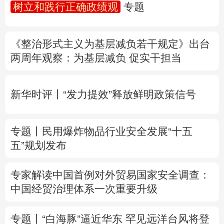
树立和践行正确政绩观
专题
多语种频道
《整治形式主义为基层减负若干规定》出台
English
Español
Français
عربى
两周年
观察
：为基层减负 促实干担当
Русский язык
日本語
한국어
新华时评丨“发力提效”释放鲜明政策信号
Deutsch
Português
专题丨
民用爆炸物品行业安全发展“十五
五”规划发布
专家解读中国首例对外贸易国家安全调查：
中国经贸治理体系一次重要升级
专题丨
“白海豚”逼近华东 罕见远洋台风将登