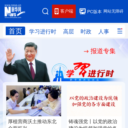
客户端
网站无障碍
PC版本
首页
网站地图
学习进行时
高层
时政
人事
国际
报道专集
学习进行时
高层
时政
人事
国际
财经
网评
港澳
台湾
思客智库
全球连线
教育
科技
科创
量子
体育
文化
书画
健康
军事
厚植营商沃土推动东北
铸魂强党丨以党的政治
访谈
视频
图片
政务