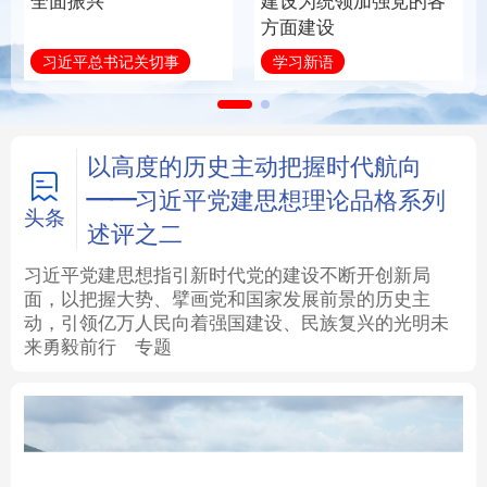
全面振兴
建设为统领加强党的各
方面建设
法律
中央文件
金融
汽车
习近平总书记关切事
学习新语
食品
人居
信息化
数字经济
学术中国
乡村振兴
银龄
溯源中国
以高度的历史主动把握时代航向
——习近平党建思想理论品格系列
城市
旅游
能源
会展
头条
述评之二
彩票
娱乐
时尚
悦读
习近平党建思想指引新时代党的建设不断开创新局
面，以把握大势、擘画党和国家发展前景的历史主
动，引领亿万人民向着强国建设、民族复兴的光明未
公益
一带一路
亚太网
上市公司
来勇毅前行
专题
文化产业
地方频道