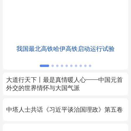
北京
天津
河北
山西
辽宁
吉林
上海
江苏
浙江
安徽
福建
江西
我国最北高铁哈伊高铁启动运行试验
山东
河南
湖北
湖南
广东
广西
海南
重庆
大道行天下丨最是真情暖人心——中国元首
四川
贵州
云南
西藏
外交的
世界
情怀与大国气派
陕西
甘肃
青海
宁夏
中塔人士共话《习近平谈治国理政》第五卷
新疆
内蒙古
黑龙江