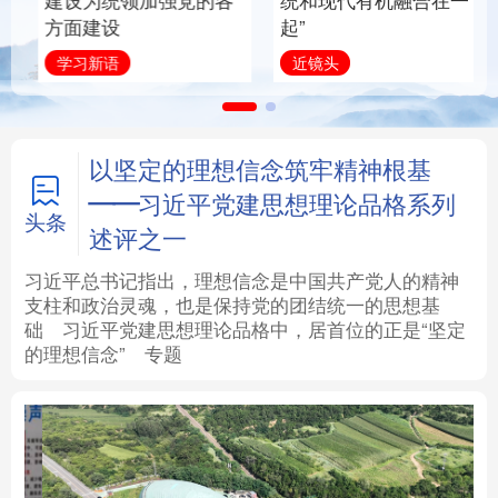
建设为统领加强党的各
统和现代有机融合在一
方面建设
起”
法律
中央文件
金融
汽车
学习新语
近镜头
食品
人居
信息化
数字经济
学术中国
乡村振兴
银龄
溯源中国
以坚定的理想信念筑牢精神根基
——习近平党建思想理论品格系列
城市
旅游
能源
会展
头条
述评之一
彩票
娱乐
时尚
悦读
习近平总书记指出，理想信念是中国共产党人的精神
支柱和政治灵魂，也是保持党的团结统一的思想基
础
习近平
党建思想理论品格中，居首位的正是“坚定
公益
一带一路
亚太网
上市公司
的理想信念”
专题
文化产业
地方频道