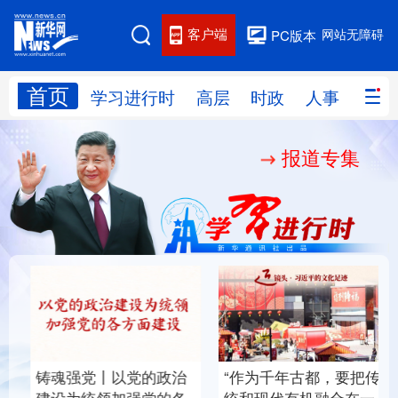
客户端
网站无障碍
PC版本
首页
网站地图
学习进行时
高层
时政
人事
国际
报道专集
学习进行时
高层
时政
人事
国际
财经
网评
港澳
台湾
思客智库
全球连线
教育
科技
科创
量子
体育
文化
书画
健康
军事
铸魂强党丨以党的政治
“作为千年古都，要把传
访谈
视频
图片
政务