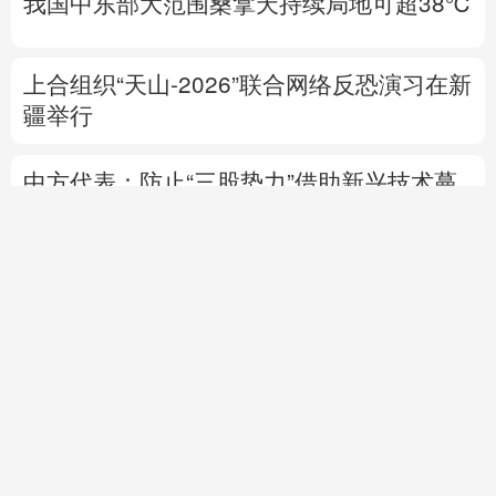
我国中东部大范围桑拿天持续局地可超38℃
上合组织“天山-2026”联合网络反恐演习在新
疆举行
中方代表：防止“三股势力”借助新兴技术蔓
延渗透
热点问答丨胡塞武装连续袭船 沙特作何应对
专题丨
伊朗与阿曼就霍尔木兹海峡拟定航道
坐标达成一致
海峡现有两条航道将关闭