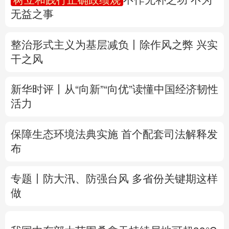
无益之事
多语种频道
整治形式主义为基层减负丨除作风之弊 兴实
English
Español
Français
عربى
干之风
Русский язык
日本語
한국어
新华时评丨从“向新”“向优”读懂中国经济韧性
Deutsch
Português
活力
保障生态环境法典实施 首个配套司法解释发
布
专题丨
防大汛、防强台风 多省份关键期这样
做