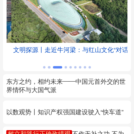
北京
天津
河北
山西
辽宁
吉林
上海
江苏
浙江
安徽
福建
江西
文明探源丨走近牛河梁：与红山文化“对话”
山东
河南
湖北
湖南
广东
广西
海南
重庆
东方之约，相约未来——中国元首外交的世
四川
贵州
云南
西藏
界情怀与大国气派
陕西
甘肃
青海
宁夏
以数观势丨知识产权强国建设驶入“快车道”
新疆
内蒙古
黑龙江
树立和践行正确政绩观
不作无补之功 不为