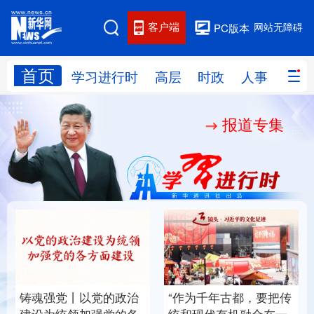
客户端
网站无障碍
PC版本
首页
网站地图
学习进行时
高层
时政
人事
国际
报道专集
学习进行时
高层
时政
人事
国际
财经
网评
港澳
台湾
思客智库
全球连线
教育
科技
科创
量子
体育
文化
书画
健康
军事
铸魂强党丨以党的政治
“作为千年古都，要把传
访谈
视频
图片
政务