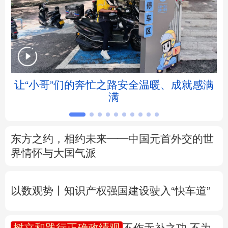
北京
天津
河北
山西
辽宁
吉林
上海
江苏
浙江
安徽
福建
江西
让“小哥”们的奔忙之路安全温暖、成就感满
满
山东
河南
湖北
湖南
广东
广西
海南
重庆
东方之约，相约未来——中国元首外交的世
四川
贵州
云南
西藏
界情怀与大国气派
陕西
甘肃
青海
宁夏
以数观势丨知识产权强国建设驶入“快车道”
新疆
内蒙古
黑龙江
树立和践行正确政绩观
不作无补之功 不为