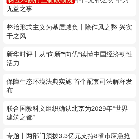
无益之事
多语种频道
整治形式主义为基层减负丨除作风之弊 兴实
English
Español
Français
عربى
干之风
Русский язык
日本語
한국어
新华时评丨从“向新”“向优”读懂中国经济韧性
Deutsch
Português
活力
保障生态环境法典实施 首个配套司法解释发
布
联合国教科文组织确认北京为2029年“世界
建筑之都”
专题丨
两部门预拨3.3亿元支持8省市应急抢