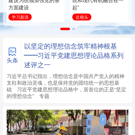
建设为统领加强党的各
统和现代有机融合在一
方面建设
起”
法律
中央文件
金融
汽车
学习新语
近镜头
食品
人居
信息化
数字经济
学术中国
乡村振兴
银龄
溯源中国
以坚定的理想信念筑牢精神根基
——习近平党建思想理论品格系列
城市
旅游
能源
会展
头条
述评之一
彩票
娱乐
时尚
悦读
习近平总书记指出，理想信念是中国共产党人的精神
支柱和政治灵魂，也是保持党的团结统一的思想基
础
习近平
党建思想理论品格中，居首位的正是“坚定
公益
一带一路
亚太网
上市公司
的理想信念”
专题
文化产业
地方频道