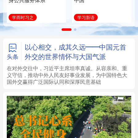
身公共服务体系
中国
法律
中央文件
金融
汽车
学而时习之
学习新语
食品
人居
信息化
数字经济
学术中国
乡村振兴
银龄
溯源中国
以心相交，成其久远——中国元首
外交的世界情怀与大国气派
头条
城市
旅游
能源
会展
在对外交往中，习近平主席坦率真诚、从容亲和、重
义守信，推动中外人民友好事业发展，为中国特色大
彩票
娱乐
时尚
悦读
国外交赢得广泛国际认同和深厚民意基础
公益
一带一路
亚太网
上市公司
文化产业
地方频道