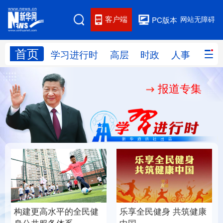
客户端
网站无障碍
PC版本
首页
网站地图
学习进行时
高层
时政
人事
国际
报道专集
学习进行时
高层
时政
人事
国际
财经
网评
港澳
台湾
思客智库
全球连线
教育
科技
科创
量子
体育
文化
书画
健康
军事
构建更高水平的全民健
乐享全民健身 共筑健康
访谈
视频
图片
政务