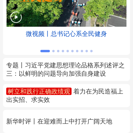
北京
天津
河北
山西
辽宁
吉林
上海
江苏
微视频丨总书记心系全民健身
浙江
安徽
福建
江西
山东
河南
湖北
湖南
专题丨
习近平党建思想理论品格系列述评之
三：以鲜明的问题导向加强自身建设
广东
广西
海南
重庆
四川
贵州
云南
西藏
树立和践行正确政绩观
着力在为民造福上
出实招、求实效
陕西
甘肃
青海
宁夏
新疆
内蒙古
黑龙江
新华时评丨在迎难而上中打开广阔天地