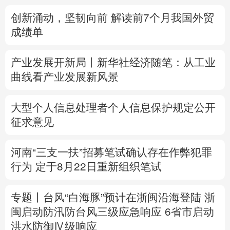
创新涌动，坚韧向前 解读前7个月我国外贸
多语种频道
成绩单
English
Español
Français
عربى
产业发展开新局丨
新华社经济随笔：从工业
Русский язык
日本語
한국어
曲线看产业发展新风景
Deutsch
Português
大型个人信息处理者个人信息保护规定公开
征求意见
河南“三支一扶”招募笔试确认存在作弊犯罪
行为
定于8月22日重新组织笔试
专题丨
台风“白海豚”预计在浙闽沿海登陆
浙
闽启动防汛防台风三级应急响应
6省市启动
洪水防御Ⅳ级响应