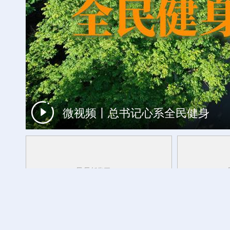
微视频丨总书记心系全民健身
时光相册丨一瓣茉莉，浸透闽都岁月