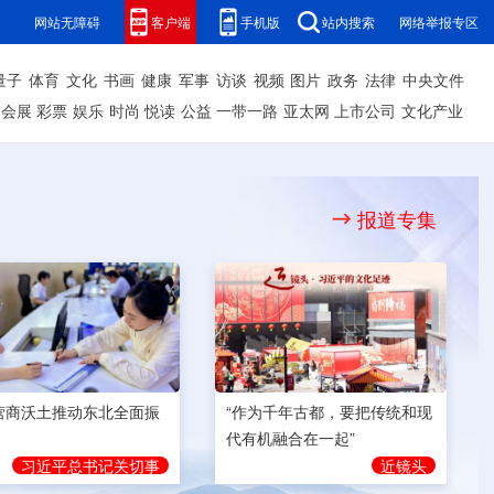
网站无障碍
客户端
手机版
站内搜索
网络举报专区
量子
体育
文化
书画
健康
军事
访谈
视频
图片
政务
法律
中央文件
会展
彩票
娱乐
时尚
悦读
公益
一带一路
亚太网
上市公司
文化产业
报道专集
营商沃土推动东北全面振
“作为千年古都，要把传统和现
代有机融合在一起”
习近平总书记关切事
近镜头