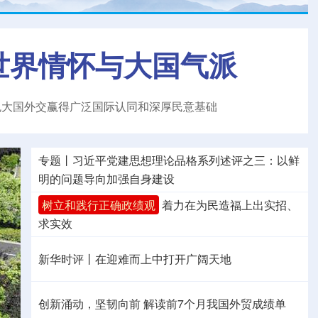
世界情怀与大国气派
色大国外交赢得广泛国际认同和深厚民意基础
专题丨
习近平党建思想理论品格系列述评之三：以鲜
明的问题导向加强自身建设
树立和践行正确政绩观
着力在为民造福上出实招、
求实效
新华时评丨在迎难而上中打开广阔天地
创新涌动，坚韧向前 解读前7个月我国外贸成绩单