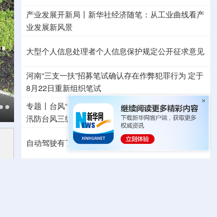
产业发展开新局丨
新华社经济随笔：从工业曲线看产
业发展新风景
大型个人信息处理者个人信息保护规定公开征求意见
河南“三支一扶”招募笔试确认存在作弊犯罪行为
定于
8月22日重新组织笔试
专题丨
台风“白海豚”预计在浙闽沿海登陆
浙闽启动防
汛防台风三级应急响应
6省市启动洪水防御Ⅳ级响应
自动驾驶有了安全准入基线 从这些方面读懂新国标
东航：国内客票提前14天免费退改
外交部发言人就日本主流民意鲜明反核立场答记者问