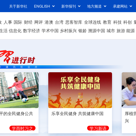
关于新华社
ENGLISH
新华报刊
地方频道
承建网站
政
人事
国际
财经
网评
港澳
台湾
思客智库
全球连线
教育
科技
科创
生活
信息化
数字经济
学术中国
乡村振兴
银龄
溯源中国
城市
旅游
能源
平的全民健身公共
乐享全民健身 共筑健康中国
厚植
兴
学而时习之
学习新语