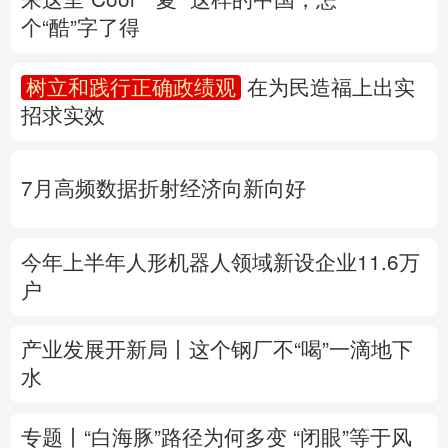
个“酷”字了得
多语种频道
树立和践行正确政绩观
在为民造福上出实
English
Español
Français
عربى
招求实效
Русский язык
日本語
한국어
7月高频数据折射经济向新向好
Deutsch
Português
今年上半年人形机器人领域新设企业11.6万
户
产业发展开新局丨
这个钢厂不“喝”一滴地下
水
专题丨
“白海豚”路径为何多变
“闭眼”等于风