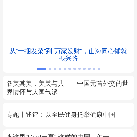
北京
天津
河北
山西
辽宁
吉林
上海
江苏
浙江
安徽
福建
江西
从“一捆发菜”到“万家发财”，山海同心铺就
会
振兴路
山东
河南
湖北
湖南
广东
广西
海南
重庆
各美其美，美美与共——中国元首外交的世
四川
贵州
云南
西藏
界情怀与大国气派
陕西
甘肃
青海
宁夏
专题丨
述评：以全民健身托举健康中国
新疆
内蒙古
黑龙江
来这里“Cool一夏”
这样的中国，怎一