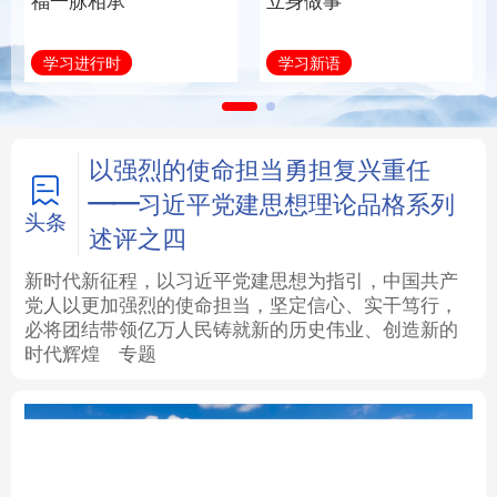
福一脉相承
立身做事
法律
中央文件
金融
汽车
学习进行时
学习新语
食品
人居
信息化
数字经济
学术中国
乡村振兴
银龄
溯源中国
以强烈的使命担当勇担复兴重任
——习近平党建思想理论品格系列
城市
旅游
能源
会展
头条
述评之四
彩票
娱乐
时尚
悦读
新时代新征程，以习近平党建思想为指引，中国共产
党人以更加强烈的使命担当，坚定信心、实干笃行，
必将团结带领亿万人民铸就新的历史伟业、创造新的
公益
一带一路
亚太网
上市公司
时代辉煌
专题
文化产业
地方频道