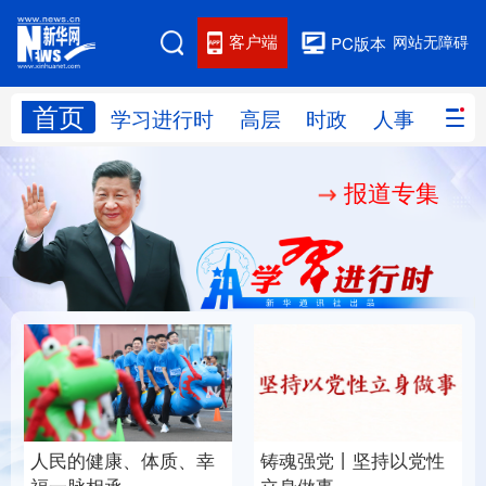
客户端
网站无障碍
PC版本
首页
网站地图
学习进行时
高层
时政
人事
国际
报道专集
学习进行时
高层
时政
人事
国际
财经
网评
港澳
台湾
思客智库
全球连线
教育
科技
科创
量子
体育
文化
书画
健康
军事
人民的健康、体质、幸
铸魂强党丨坚持以党性
访谈
视频
图片
政务