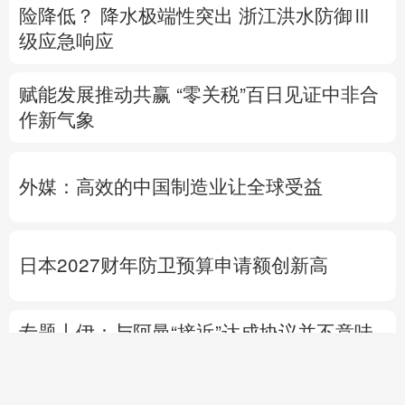
险降低？
降水极端性突出
浙江洪水防御Ⅲ
级应急响应
赋能发展推动共赢 “零关税”百日见证中非合
作新气象
外媒：高效的中国制造业让全球受益
日本2027财年防卫预算申请额创新高
专题丨
伊：与阿曼“接近”达成协议并不意味
重开海峡
战事打不下去了？
美军高层正寻
求“退出路径”