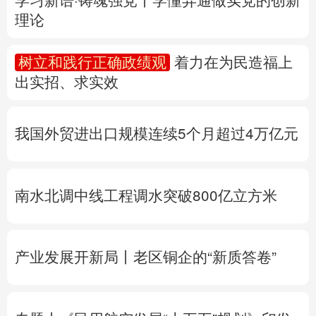
多语种频道
我国外贸进出口规模连续5个月超过4万亿元
English
Español
Français
عربى
Русский язык
日本語
한국어
南水北调中线工程调水突破800亿立方米
Deutsch
Português
产业发展开新局丨
老区铜企的“新质答卷”
专题丨
《民用航空发展“十五五”规划》印发
专题丨
“白海豚”靠近华东沿海
浙江防台风Ⅲ
级应急响应
北京将迎短时强降水
河北暴雨