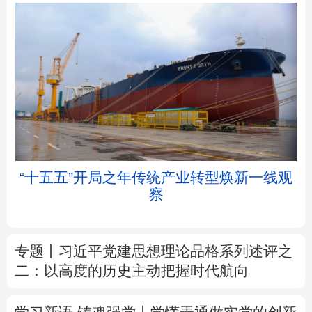
北京
天津
河北
山西
辽宁
吉林
上海
江苏
帧
“十五五”开局之年传统产业转型焕新一线观
浙江
安徽
福建
江西
察
山东
河南
湖北
湖南
专题丨
习近平党建思想理论品格系列述评之
广东
广西
海南
重庆
二：以高度的历史主动把握时代航向
四川
贵州
云南
西藏
学习新语·铸魂强党丨学懂弄通做实党的创新
陕西
甘肃
青海
宁夏
理论
新疆
内蒙古
黑龙江
树立和践行正确政绩观
着力在为民造福上
出实招、求实效