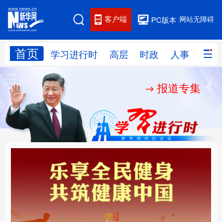
客户端
网站无障碍
PC版本
首页
网站地图
学习进行时
高层
时政
人事
国际
报道专集
学习进行时
高层
时政
人事
国际
财经
网评
港澳
台湾
思客智库
全球连线
教育
科技
科创
量子
体育
文化
书画
健康
军事
乐享全民健身 共筑健康
厚植营商沃土推动东北
访谈
视频
图片
政务