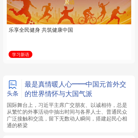
中国
全面振兴
法律
中央文件
金融
汽车
学习新语
习近平总书记关切事
食品
人居
信息化
数字经济
学术中国
乡村振兴
银龄
溯源中国
最是真情暖人心——中国元首外交
的世界情怀与大国气派
头条
城市
旅游
能源
会展
国际舞台上，习近平主席广交朋友、以诚相待，总是
从繁忙的外事活动中抽出时间与各界人士、普通民众
彩票
娱乐
时尚
悦读
广泛接触和交流，留下无数动人瞬间，搭建起民心相
通的桥梁
公益
一带一路
亚太网
上市公司
文化产业
地方频道