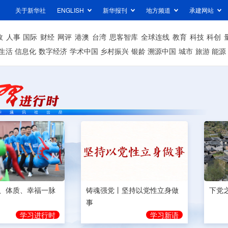
关于新华社
ENGLISH
新华报刊
地方频道
承建网站
政
人事
国际
财经
网评
港澳
台湾
思客智库
全球连线
教育
科技
科创
生活
信息化
数字经济
学术中国
乡村振兴
银龄
溯源中国
城市
旅游
能源
、体质、幸福一脉
铸魂强党丨坚持以党性立身做
下党
事
学习进行时
学习新语