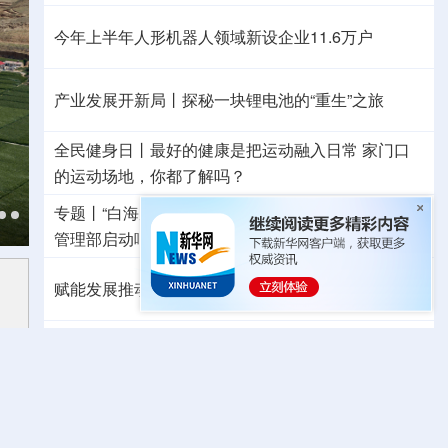
今年上半年人形机器人领域新设企业11.6万户
产业发展开新局丨
探秘一块锂电池的“重生”之旅
全民健身日丨
最好的健康是把运动融入日常
家门口
的运动场地，你都了解吗？
专题丨
“白海豚”与“巴威”相比如何？
国家防总、应急
管理部启动响应
水利部部署防御工作
多地积极应对
赋能发展推动共赢 “零关税”百日见证中非合作新气象
外媒：高效的中国制造业让全球受益
日本2027财年防卫预算申请额创新高
成