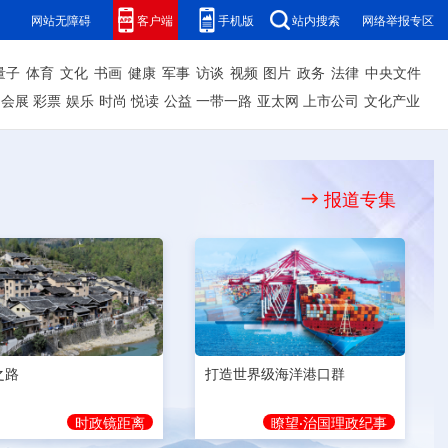
网站无障碍
客户端
手机版
站内搜索
网络举报专区
量子
体育
文化
书画
健康
军事
访谈
视频
图片
政务
法律
中央文件
会展
彩票
娱乐
时尚
悦读
公益
一带一路
亚太网
上市公司
文化产业
报道专集
之路
打造世界级海洋港口群
时政镜距离
瞭望·治国理政纪事