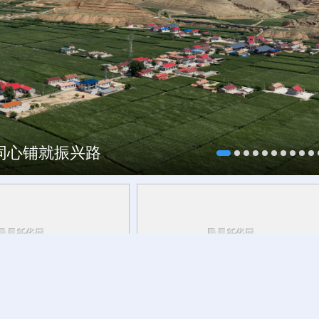
海同心铺就振兴路
研行丨
安徽的定力与活力
山体滑坡前的生死竞速 10名村民