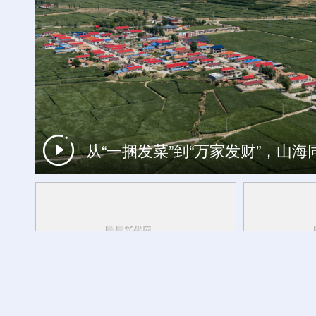
从“一捆发菜”到“万家发财”，山
一周看天下
跨越千年的热爱：文物里的健身雅趣
活力中国调